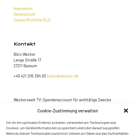
Impressum
Datenschutz
Cookie Richtlinie (EU)
Kontakt
Büro Wecker
Lange Straße 17
27211 Bassum
+49 421 205 394 93
buero@wecker.de
Weckerswelt TV: Spendenaccount für wohltätige Zwecke
Jetzt spenden
Cookie-Zustimmung verwalten
Um dir ein optimales Erlebnis zu bieten, verwenden wir Technologien wie
Cookies, um Geräteinformationen zu speichern und/oder darauf zuzugreifen.
Wenn du diesen Technologien zustimmst, können wir Daten wie das Surfverhalten