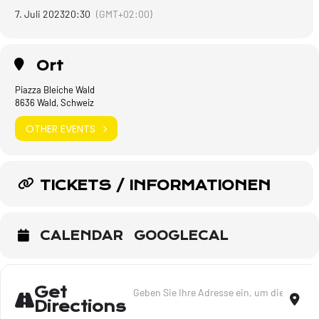
7. Juli 2023
20:30
(GMT+02:00)
Ort
Piazza Bleiche Wald
8636 Wald, Schweiz
OTHER EVENTS
TICKETS / INFORMATIONEN
CALENDAR
GOOGLECAL
Address - Pippo Pollina und Konstantin We
Dest
Get
Directions