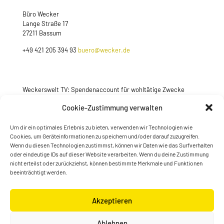
Büro Wecker
Lange Straße 17
27211 Bassum
+49 421 205 394 93
buero@wecker.de
Weckerswelt TV: Spendenaccount für wohltätige Zwecke
Jetzt spenden
Cookie-Zustimmung verwalten
Um dir ein optimales Erlebnis zu bieten, verwenden wir Technologien wie
Cookies, um Geräteinformationen zu speichern und/oder darauf zuzugreifen.
Wenn du diesen Technologien zustimmst, können wir Daten wie das Surfverhalten
oder eindeutige IDs auf dieser Website verarbeiten. Wenn du deine Zustimmung
nicht erteilst oder zurückziehst, können bestimmte Merkmale und Funktionen
beeinträchtigt werden.
Akzeptieren
© Konstantin Wecker | gestaltet von
Kimsy & Monty
Ablehnen