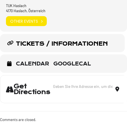
TUK Haslach
4170 Haslach, Österreich
OTHER EVENTS
TICKETS / INFORMATIONEN
CALENDAR
GOOGLECAL
Address - Solo zu zweit - Haslach [Po4nH83
Dest
Get
Directions
Comments are closed.