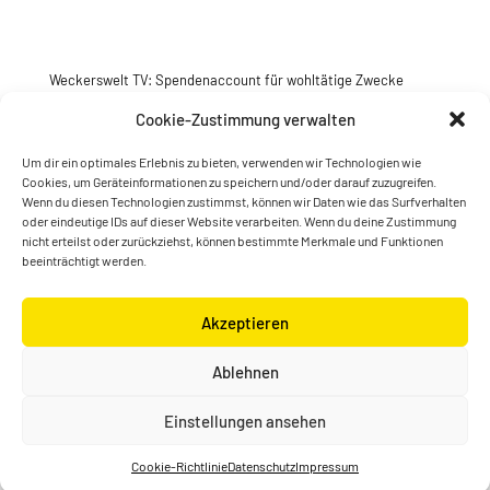
Weckerswelt TV: Spendenaccount für wohltätige Zwecke
Jetzt spenden
Cookie-Zustimmung verwalten
Um dir ein optimales Erlebnis zu bieten, verwenden wir Technologien wie
Cookies, um Geräteinformationen zu speichern und/oder darauf zuzugreifen.
Wenn du diesen Technologien zustimmst, können wir Daten wie das Surfverhalten
oder eindeutige IDs auf dieser Website verarbeiten. Wenn du deine Zustimmung
nicht erteilst oder zurückziehst, können bestimmte Merkmale und Funktionen
beeinträchtigt werden.
Akzeptieren
© Konstantin Wecker | gestaltet von
Kimsy & Monty
Ablehnen
Designagentur
Einstellungen ansehen
Cookie-Richtlinie
Datenschutz
Impressum