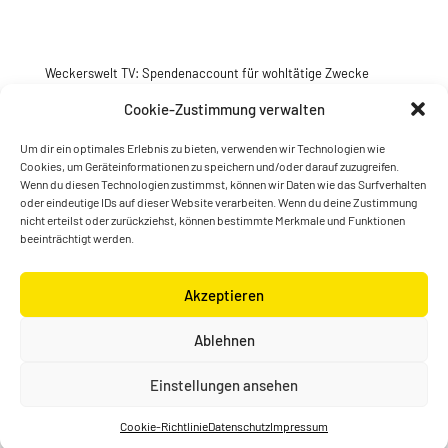
Weckerswelt TV: Spendenaccount für wohltätige Zwecke
Jetzt spenden
Cookie-Zustimmung verwalten
Um dir ein optimales Erlebnis zu bieten, verwenden wir Technologien wie
Cookies, um Geräteinformationen zu speichern und/oder darauf zuzugreifen.
Wenn du diesen Technologien zustimmst, können wir Daten wie das Surfverhalten
oder eindeutige IDs auf dieser Website verarbeiten. Wenn du deine Zustimmung
nicht erteilst oder zurückziehst, können bestimmte Merkmale und Funktionen
beeinträchtigt werden.
Akzeptieren
© Konstantin Wecker | gestaltet von
Kimsy & Monty
Ablehnen
Designagentur
Einstellungen ansehen
Cookie-Richtlinie
Datenschutz
Impressum