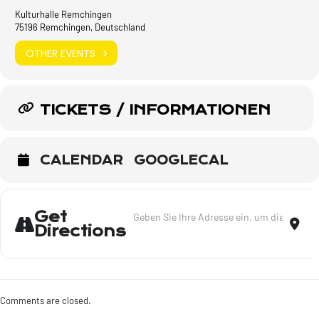
Kulturhalle Remchingen
75196 Remchingen, Deutschland
OTHER EVENTS
TICKETS / INFORMATIONEN
CALENDAR
GOOGLECAL
Address - Solo zu zweit - Remchingen [WRf
Dest
Get
Directions
Comments are closed.