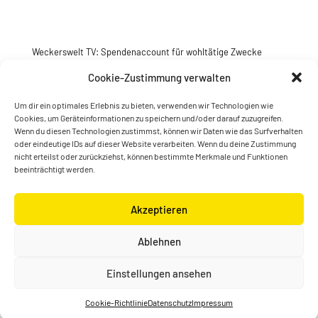
Weckerswelt TV: Spendenaccount für wohltätige Zwecke
Jetzt spenden
Cookie-Zustimmung verwalten
Um dir ein optimales Erlebnis zu bieten, verwenden wir Technologien wie
Cookies, um Geräteinformationen zu speichern und/oder darauf zuzugreifen.
Wenn du diesen Technologien zustimmst, können wir Daten wie das Surfverhalten
oder eindeutige IDs auf dieser Website verarbeiten. Wenn du deine Zustimmung
nicht erteilst oder zurückziehst, können bestimmte Merkmale und Funktionen
beeinträchtigt werden.
Akzeptieren
© Konstantin Wecker | gestaltet von
Kimsy & Monty
Ablehnen
Designagentur
Einstellungen ansehen
Cookie-Richtlinie
Datenschutz
Impressum