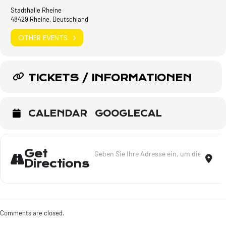
Stadthalle Rheine
48429 Rheine, Deutschland
OTHER EVENTS
TICKETS / INFORMATIONEN
CALENDAR
GOOGLECAL
Address - Solo zu zweit - Rheine [pxru7TyUl
Dest
Get
Directions
Comments are closed.