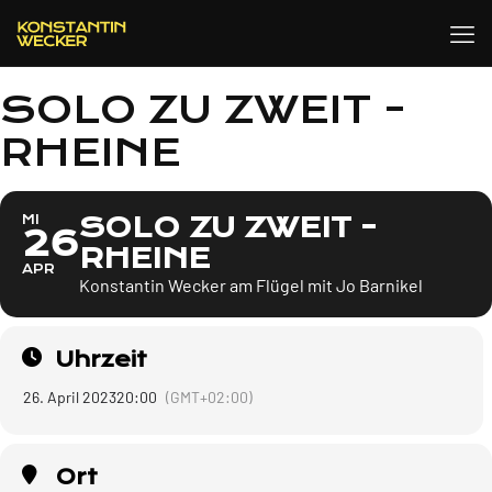
SOLO ZU ZWEIT -
RHEINE
SOLO ZU ZWEIT -
MI
26
RHEINE
APR
Konstantin Wecker am Flügel mit Jo Barnikel
Uhrzeit
26. April 2023
20:00
(GMT+02:00)
Ort