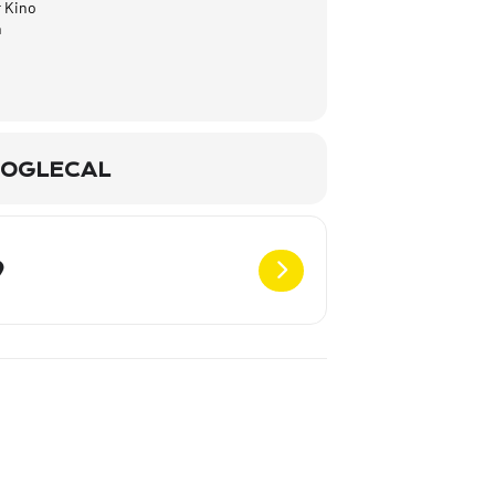
 Kino
h
OGLECAL
Destination Address - Solo zu zweit - St. Pölten [drYJ0iOe7]