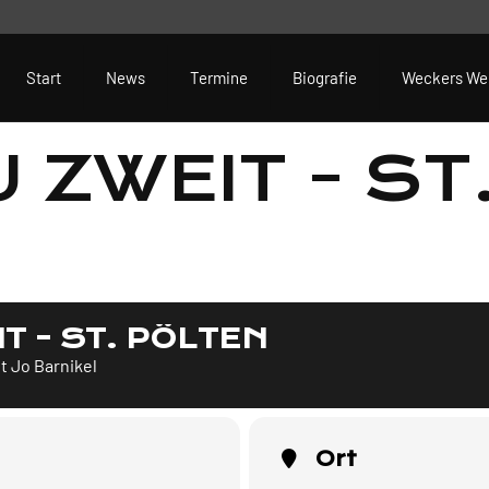
Start
News
Termine
Biografie
Weckers We
 ZWEIT - ST
T - ST. PÖLTEN
t Jo Barnikel
Ort