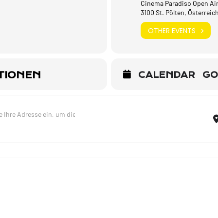
Cinema Paradiso Open Air
3100 St. Pölten, Österreic
OTHER EVENTS
TIONEN
CALENDAR
GO
Solo zu zweit - St. Pölten [jQE7DaXKt]