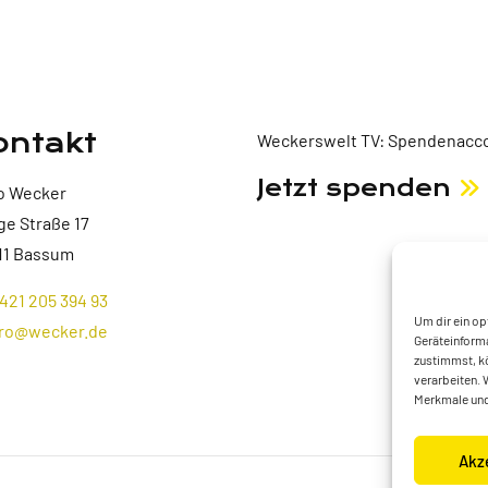
ontakt
Weckerswelt TV: Spendenacco
Jetzt spenden
o Wecker
ge Straße 17
11 Bassum
421 205 394 93
Um dir ein op
ro@wecker.de
Geräteinforma
zustimmst, kö
verarbeiten. 
Merkmale und
Akz