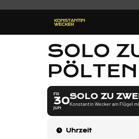
SOLO ZU
PÖLTEN
SOLO ZU ZWEI
FR
30
Konstantin Wecker am Flügel mi
JUN
Uhrzeit