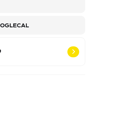
OGLECAL
Destination Address - Trio - Dexheim [CE2uxxLIk]