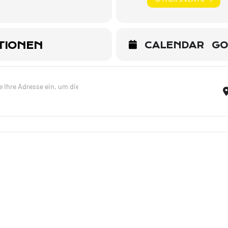
TIONEN
CALENDAR
GO
 Trio - Dexheim [6BybRWkpB]