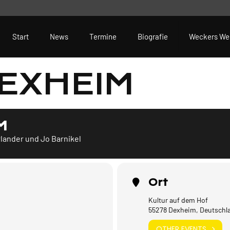
Start
News
Termine
Biografie
Weckers We
DEXHEIM
M
lander und Jo Barnikel
Ort
Kultur auf dem Hof
55278 Dexheim, Deutschl
OTHER EVENTS