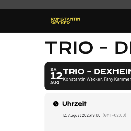
TRIO - 
TRIO - DEXHEI
SA
12
Konstantin Wecker, Fany Kammer
AUG
Uhrzeit
12. August 2023
19:00
(GMT+02:00)