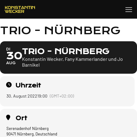
TRIO - NÜRNBERG
TRIO - NÜRNBERG
DI
30
Konstantin Wecker, Fany Kammerlander und Jo
AUG
Barnikel
Uhrzeit
30. August 2022
19:00
(GMT+02:00)
Ort
Serenadenhof Nürnberg
90471 Nürnberg, Deutschland