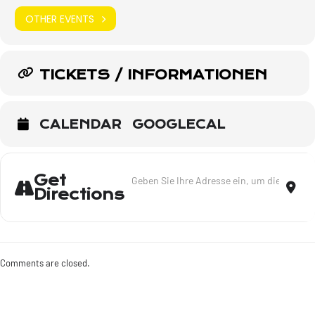
OTHER EVENTS
TICKETS / INFORMATIONEN
CALENDAR
GOOGLECAL
Address - Trio - Nürnberg [I3AwmoUMU]
Dest
Get
Directions
Comments are closed.