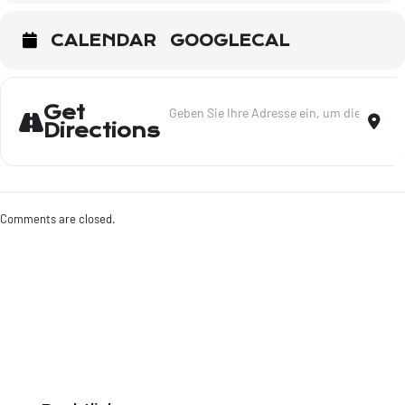
CALENDAR
GOOGLECAL
Address - Hinweis: Gedenkveranstaltung n
Dest
Get
Directions
Comments are closed.