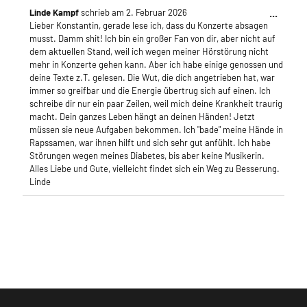
...
Linde Kampf
schrieb am
2. Februar 2026
D
Lieber Konstantin, gerade lese ich, dass du Konzerte absagen
i
musst. Damm shit! Ich bin ein großer Fan von dir, aber nicht auf
e
dem aktuellen Stand, weil ich wegen meiner Hörstörung nicht
s
mehr in Konzerte gehen kann. Aber ich habe einige genossen und
e
deine Texte z.T. gelesen. Die Wut, die dich angetrieben hat, war
M
immer so greifbar und die Energie übertrug sich auf einen. Ich
e
schreibe dir nur ein paar Zeilen, weil mich deine Krankheit traurig
t
macht. Dein ganzes Leben hängt an deinen Händen! Jetzt
a
müssen sie neue Aufgaben bekommen. Ich "bade" meine Hände in
b
Rapssamen, war ihnen hilft und sich sehr gut anfühlt. Ich habe
o
Störungen wegen meines Diabetes, bis aber keine Musikerin.
x
Alles Liebe und Gute, vielleicht findet sich ein Weg zu Besserung.
e
Linde
i
n
-
/
a
u
s
b
l
e