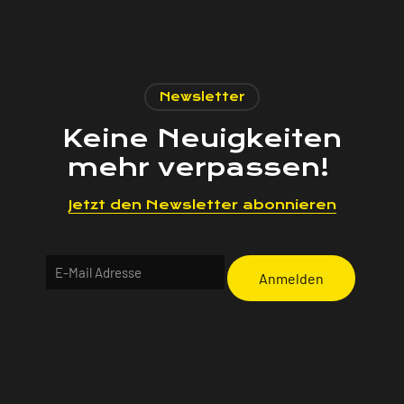
n
d
e
n
.
Newsletter
Keine Neuigkeiten
mehr verpassen!
Jetzt den Newsletter abonnieren