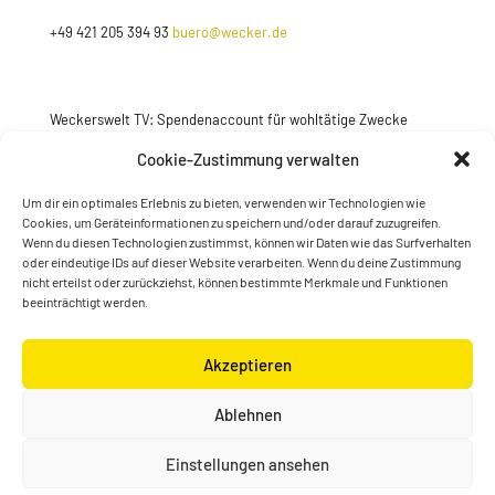
+49 421 205 394 93
buero@wecker.de
Weckerswelt TV: Spendenaccount für wohltätige Zwecke
Jetzt spenden
Cookie-Zustimmung verwalten
Um dir ein optimales Erlebnis zu bieten, verwenden wir Technologien wie
Cookies, um Geräteinformationen zu speichern und/oder darauf zuzugreifen.
Wenn du diesen Technologien zustimmst, können wir Daten wie das Surfverhalten
oder eindeutige IDs auf dieser Website verarbeiten. Wenn du deine Zustimmung
nicht erteilst oder zurückziehst, können bestimmte Merkmale und Funktionen
beeinträchtigt werden.
Akzeptieren
© Konstantin Wecker | gestaltet von
Kimsy & Monty
Ablehnen
Designagentur
Einstellungen ansehen