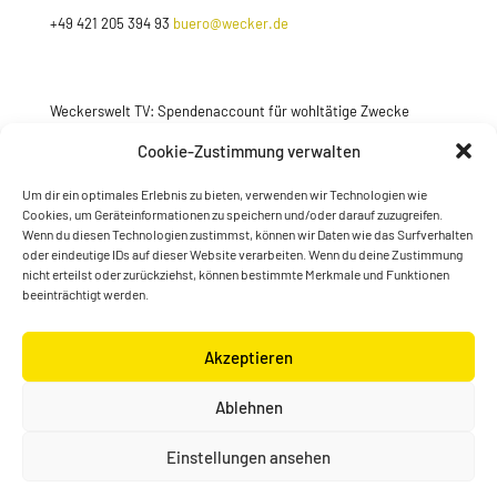
+49 421 205 394 93
buero@wecker.de
Weckerswelt TV: Spendenaccount für wohltätige Zwecke
Jetzt spenden
Cookie-Zustimmung verwalten
Um dir ein optimales Erlebnis zu bieten, verwenden wir Technologien wie
Cookies, um Geräteinformationen zu speichern und/oder darauf zuzugreifen.
Wenn du diesen Technologien zustimmst, können wir Daten wie das Surfverhalten
oder eindeutige IDs auf dieser Website verarbeiten. Wenn du deine Zustimmung
nicht erteilst oder zurückziehst, können bestimmte Merkmale und Funktionen
beeinträchtigt werden.
Akzeptieren
© Konstantin Wecker | gestaltet von
Kimsy & Monty
Ablehnen
Designagentur
Einstellungen ansehen