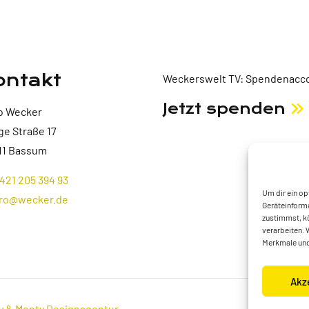
ontakt
Weckerswelt TV: Spendenacco
Jetzt spenden
o Wecker
ge Straße 17
11 Bassum
421 205 394 93
Um dir ein op
ro@wecker.de
Geräteinforma
zustimmst, kö
verarbeiten. 
Merkmale und
Akz
y & Monty Designagentur