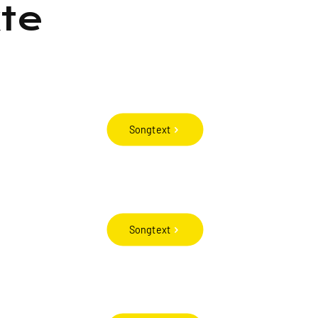
xte
Songtext
Songtext