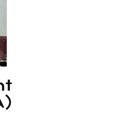
ht
A)