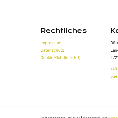
Rechtliches
K
Impressum
Bür
Datenschutz
Lan
Cookie Richtlinie (EU)
272
+49 
bue
© Konstantin Wecker | gestaltet von
Kims