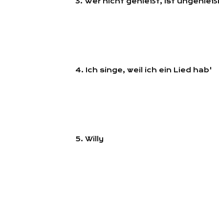
3. Wer nicht genießt, ist ungenieß
4. Ich singe, weil ich ein Lied hab'
5. Willy