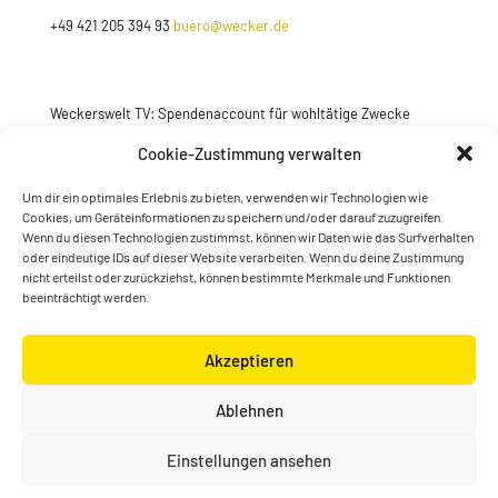
+49 421 205 394 93
buero@wecker.de
Weckerswelt TV: Spendenaccount für wohltätige Zwecke
Jetzt spenden
Cookie-Zustimmung verwalten
Um dir ein optimales Erlebnis zu bieten, verwenden wir Technologien wie
Cookies, um Geräteinformationen zu speichern und/oder darauf zuzugreifen.
Wenn du diesen Technologien zustimmst, können wir Daten wie das Surfverhalten
oder eindeutige IDs auf dieser Website verarbeiten. Wenn du deine Zustimmung
nicht erteilst oder zurückziehst, können bestimmte Merkmale und Funktionen
beeinträchtigt werden.
Akzeptieren
© Konstantin Wecker | gestaltet von
Kimsy & Monty
Ablehnen
Designagentur
Einstellungen ansehen