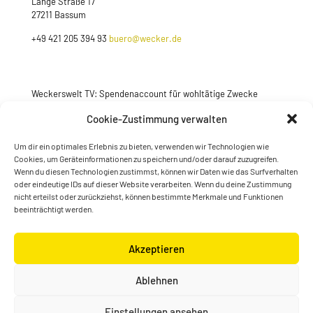
Lange Straße 17
27211 Bassum
+49 421 205 394 93
buero@wecker.de
Weckerswelt TV: Spendenaccount für wohltätige Zwecke
Jetzt spenden
Cookie-Zustimmung verwalten
Um dir ein optimales Erlebnis zu bieten, verwenden wir Technologien wie
Cookies, um Geräteinformationen zu speichern und/oder darauf zuzugreifen.
Wenn du diesen Technologien zustimmst, können wir Daten wie das Surfverhalten
oder eindeutige IDs auf dieser Website verarbeiten. Wenn du deine Zustimmung
nicht erteilst oder zurückziehst, können bestimmte Merkmale und Funktionen
beeinträchtigt werden.
Akzeptieren
© Konstantin Wecker | gestaltet von
Kimsy & Monty
Ablehnen
Designagentur
Einstellungen ansehen