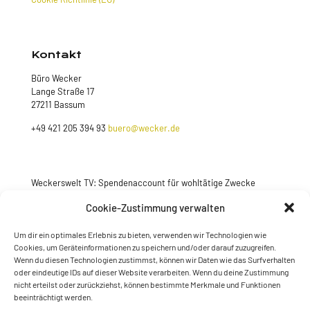
Kontakt
Büro Wecker
Lange Straße 17
27211 Bassum
+49 421 205 394 93
buero@wecker.de
Weckerswelt TV: Spendenaccount für wohltätige Zwecke
Jetzt spenden
Cookie-Zustimmung verwalten
Um dir ein optimales Erlebnis zu bieten, verwenden wir Technologien wie
Cookies, um Geräteinformationen zu speichern und/oder darauf zuzugreifen.
Wenn du diesen Technologien zustimmst, können wir Daten wie das Surfverhalten
oder eindeutige IDs auf dieser Website verarbeiten. Wenn du deine Zustimmung
nicht erteilst oder zurückziehst, können bestimmte Merkmale und Funktionen
beeinträchtigt werden.