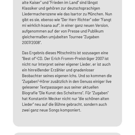
alte Kaiser" und "Frieden im Land" sind längst
Klassiker und gehören zur deutschsprachigen
Liedermacherszene wie das Isartor zu München. Nun
gibt es sie, ebenso wie "Der Herr Richter" oder "Fangt
mi wirklich koana auf", in einer ganz neuen Version,
aufgenommen auf der von Presse und Publikum
gleichermaßen umjubelten Tournee "Zugaben
2007/2008".
Das Ergebnis dieses Mitschnitts ist sozusagen eine
"Best of"-CD. Der Erich Fromm-Preisträger 2007 ist
nicht nur Interpret seiner eigener Lieder, er ist auch
ein hinreißender Erzähler und gnadenloser
Beobachter seines eigenen Ichs. Und so kommen die
"Zugaben"-Hörer zusätzlich in den Genuss einiger live
gelesener Textpassagen aus seiner aktuellen
Biografie "Die Kunst des Scheiterns". Für "Zugaben"
hat Konstantin Wecker nicht nur "die schönen alten
Lieder" neu auf die Bühne gebracht, sondern auch
zwei ganz neue Songs komponiert.