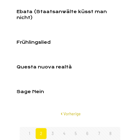
Ebata (Staatsanwälte küsst man
nicht)
Frühlingslied
Questa nuova realtà
Sage Nein
Vorherige
1
2
3
4
5
6
7
8