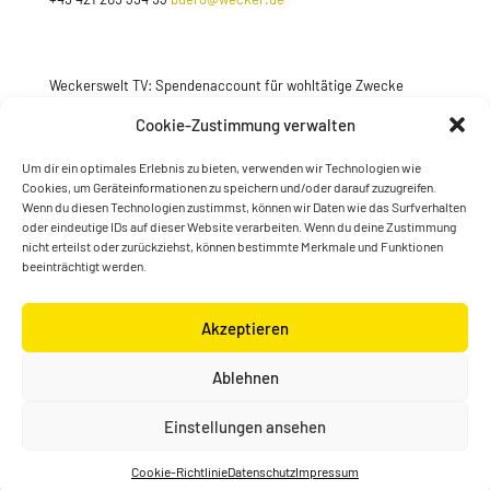
Weckerswelt TV: Spendenaccount für wohltätige Zwecke
Jetzt spenden
Cookie-Zustimmung verwalten
Um dir ein optimales Erlebnis zu bieten, verwenden wir Technologien wie
Cookies, um Geräteinformationen zu speichern und/oder darauf zuzugreifen.
Wenn du diesen Technologien zustimmst, können wir Daten wie das Surfverhalten
oder eindeutige IDs auf dieser Website verarbeiten. Wenn du deine Zustimmung
nicht erteilst oder zurückziehst, können bestimmte Merkmale und Funktionen
beeinträchtigt werden.
Akzeptieren
© Konstantin Wecker | gestaltet von
Kimsy & Monty
Ablehnen
Designagentur
Einstellungen ansehen
Cookie-Richtlinie
Datenschutz
Impressum