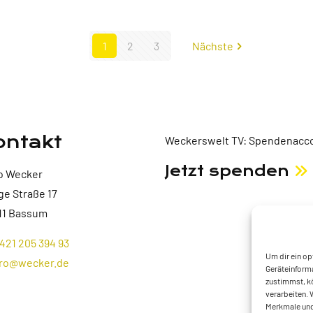
1
2
3
Nächste
ontakt
Weckerswelt TV: Spendenacco
Jetzt spenden
o Wecker
ge Straße 17
11 Bassum
421 205 394 93
Um dir ein op
ro@wecker.de
Geräteinforma
zustimmst, kö
verarbeiten. 
Merkmale und