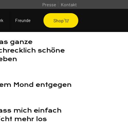
Presse
Kontakt
Shop
rk
Freunde
as ganze
chrecklich schöne
eben
em Mond entgegen
ass mich einfach
icht mehr los